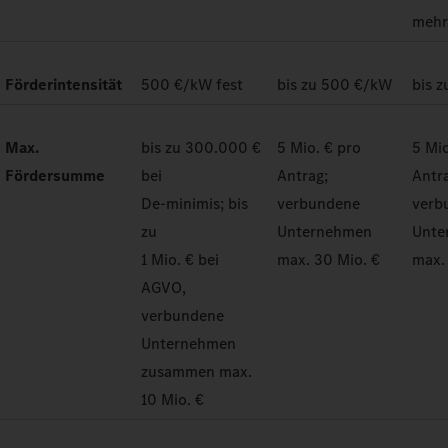
meh
Förderintensität
500 €/kW fest
bis zu 500 €/kW
bis 
Max.
bis zu 300.000 €
5 Mio. € pro
5 Mio
Fördersumme
bei
Antrag;
Antr
De-minimis; bis
verbundene
verb
zu
Unternehmen
Unte
1 Mio. € bei
max. 30 Mio. €
max.
AGVO,
verbundene
Unternehmen
zusammen max.
10 Mio. €