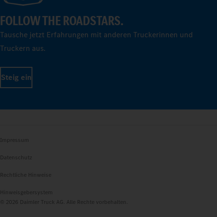
FOLLOW THE ROADSTARS.
Tausche jetzt Erfahrungen mit anderen Truckerinnen und
Truckern aus.
Steig ein
Impressum
Datenschutz
Rechtliche Hinweise
Hinweisgebersystem
© 2026 Daimler Truck AG. Alle Rechte vorbehalten.