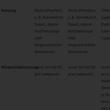
Nutzung
Nicht öffentlich,
Nicht öffentlich,
Öffen
z. B. Betriebshof,
z. B. Betriebshof,
zugän
Depot, eigene
Depot, eigene
Rast
Nutzfahrzeuge
Nutzfahrzeuge
Lade
oder
oder
Logi
eingeschränkter
eingeschränkter
Nutzerkreis
Nutzerkreis
Mindestladeleistung
mind. 50 kW DC
mind. 50 kW DC
mind
pro Ladepunkt
pro Ladepunkt
pro 
mind
Nenn
je St
ein 
mit 