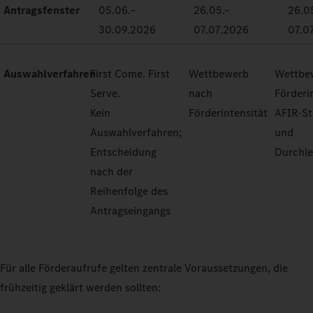
Antragsfenster
05.06.–
26.05.–
26.0
30.09.2026
07.07.2026
07.0
Auswahlverfahren
First Come. First
Wettbewerb
Wettbe
Serve.
nach
Förderi
Kein
Förderintensität
AFIR-S
Auswahlverfahren;
und
Entscheidung
Durchle
nach der
Reihenfolge des
Antragseingangs
Für alle Förderaufrufe gelten zentrale Voraussetzungen, die
frühzeitig geklärt werden sollten: