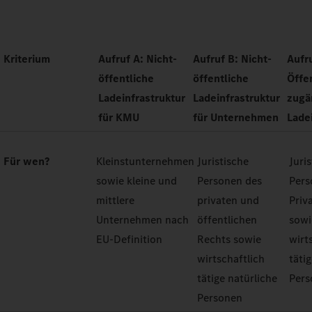
Kriterium
Aufruf A: Nicht-
Aufruf B: Nicht-
Aufr
öffentliche
öffentliche
Öffe
Ladeinfrastruktur
Ladeinfrastruktur
zugä
für KMU
für Unternehmen
Lade
Für wen?
Kleinstunternehmen
Juristische
Juri
sowie kleine und
Personen des
Pers
mittlere
privaten und
Priv
Unternehmen nach
öffentlichen
sowi
EU-Definition
Rechts sowie
wirt
wirtschaftlich
täti
tätige natürliche
Pers
Personen